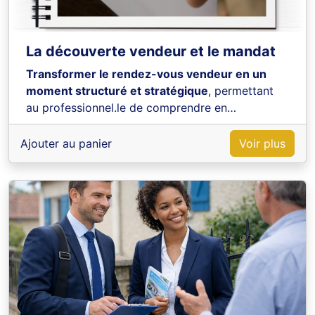
La découverte vendeur et le mandat
Transformer le rendez-vous vendeur en un
moment structuré et stratégique
, permettant
au professionnel.le de comprendre en
profondeur le projet du client et de poser les
bases d’une collaboration durable.
Ajouter au panier
Voir plus