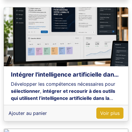
Intégrer l'intelligence artificielle dans la gestion des réseaux sociaux
Développer les compétences nécessaires pour
sélectionner
,
intégrer
et recourir à des outils
qui utilisent l’intelligence artificielle dans la
gestion quotidienne des réseaux sociaux
sans
bagage préalable sur ce domaine.
Ajouter au panier
Voir plus