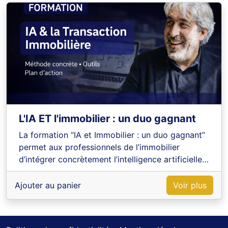
L'IA ET l'immobilier : un duo gagnant
La formation “IA et Immobilier : un duo gagnant”
permet aux professionnels de l’immobilier
d’intégrer concrètement l’intelligence artificielle
pour structurer leur activité et gagner en
efficacité.
Ajouter au panier
Voir plus