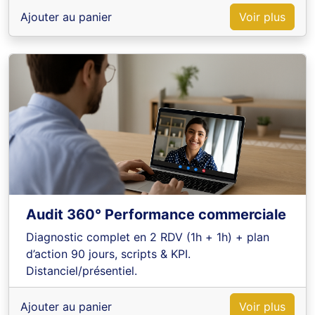
déclaration TRACFIN pour sécuriser leurs
Ajouter au panier
Voir plus
pratiques.
Audit 360° Performance commerciale
Diagnostic complet en 2 RDV (1h + 1h) + plan
d’action 90 jours, scripts & KPI.
Distanciel/présentiel.
Ajouter au panier
Voir plus