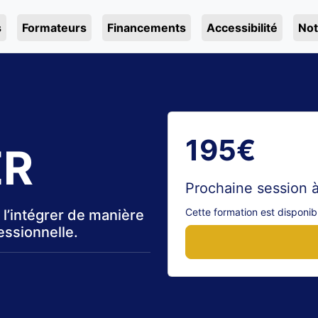
s
Formateurs
Financements
Accessibilité
Not
195€
ER
Prochaine session à
Cette formation est disponibl
 l’intégrer de manière
essionnelle.