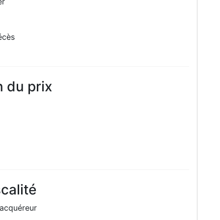
er
écès
 du prix
calité
 acquéreur